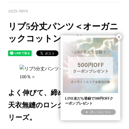
AI22S-760VE
リブ5分丈パンツ＜オーガニ
ックコットン100％＞
よく伸びて、締めつけない。
LINE友だち登録で500円OFFク
天衣無縫のロングセラー、リブシ
ーポンプレゼント
詳しくはこちら
リーズ。