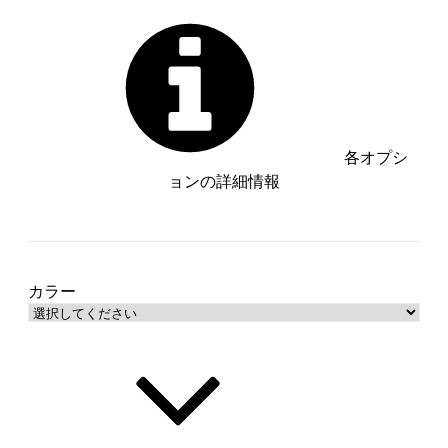
各オプシ
ョンの詳細情報
オフホワイト【管理番号：__S-
OW__】
ピンク【管理番号：__S-PK__】
カラー
グレー【管理番号：__S-GY__】