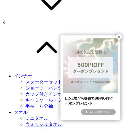
す
インナー
スターターセット
ショーツ・パンツ
カップ付きインナー
LINE友だち登録で500円OFFク
キャミソール・タンクトップ
ーポンプレゼント
半袖・八分袖
タオル
詳しくはこちら
ミニタオル
ウォッシュタオル