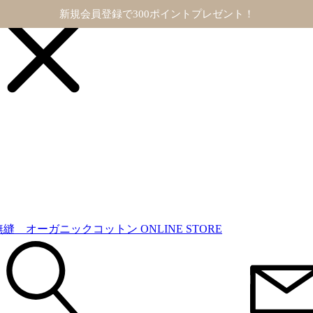
新規会員登録で300ポイントプレゼント！