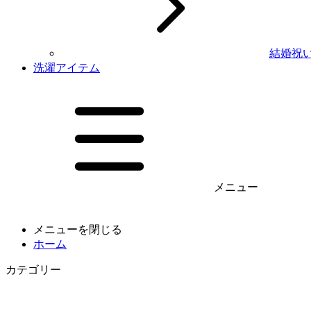
結婚祝
洗濯アイテム
メニュー
メニューを閉じる
ホーム
カテゴリー