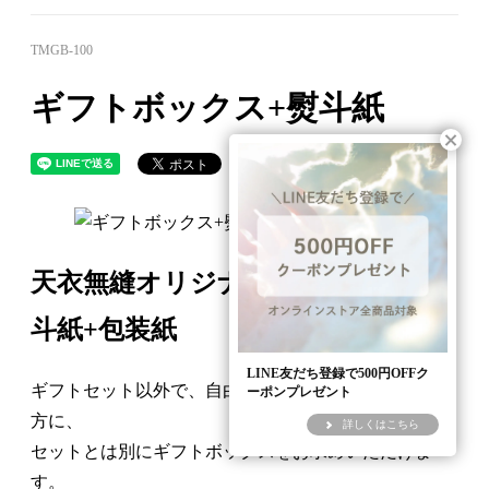
TMGB-100
ギフトボックス+熨斗紙
天衣無縫オリジナル ボックス+熨
斗紙+包装紙
LINE友だち登録で500円OFFク
ギフトセット以外で、自由に組み合わせたい！という
ーポンプレゼント
方に、
詳しくはこちら
セットとは別にギフトボックスをお求めいただけま
す。