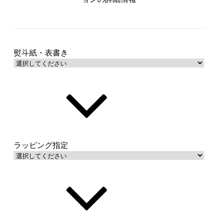
御結婚御祝・10本結び切り
内祝・10本結び切り
熨斗紙・表書き
御祝・5本蝶結び
御出産御祝・5本蝶結び
内祝・5本蝶結び
御見舞・5本結び切り
快気祝・5本結び切り
ラッピング指定
志・白黒5本結び切り
その他（備考欄に表書き・水引・
名入れをご記入ください）
御結婚御祝・10本結び切り
内祝・10本結び切り