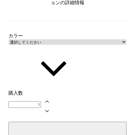
ョンの詳細情報
ピンク【管理番号：__S-PK__】
SOLD OUT
イエロー【管理番号：__S-YE__】
SOLD OUT
カラー
ブルー【管理番号：__S-BL__】
購入数