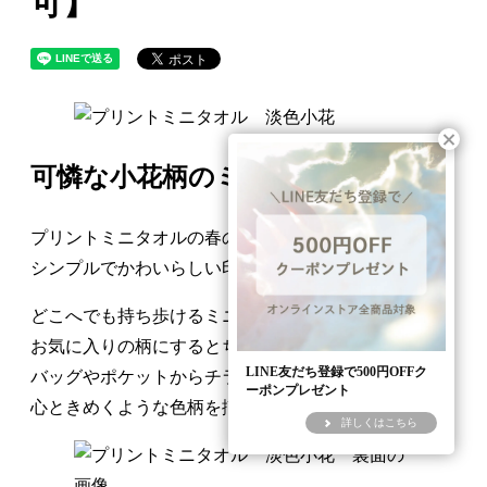
可】
可憐な小花柄のミニタオル
プリントミニタオルの春の新作は、
シンプルでかわいらしい印象のミニタオルです。
どこへでも持ち歩けるミニタオルは
お気に入りの柄にするとちょっとうれしい。
LINE友だち登録で500円OFFク
バッグやポケットからチラッと見えたときに、
ーポンプレゼント
心ときめくような色柄を揃えました。
詳しくはこちら