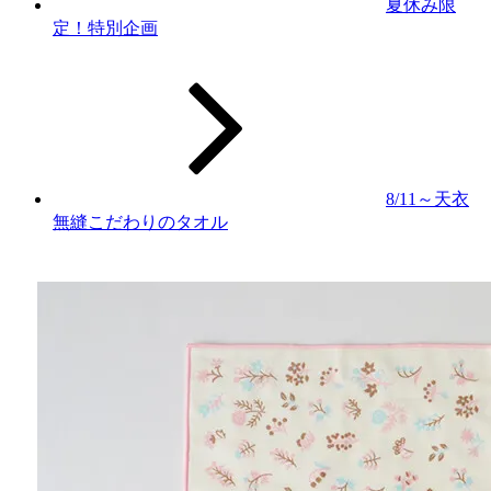
夏休み限
定！特別企画
8/11～天衣
無縫こだわりのタオル