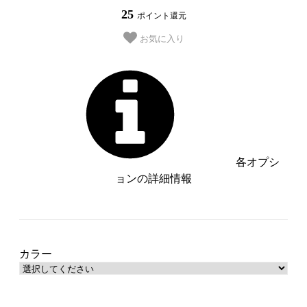
25
ポイント還元
お気に入り
各オプシ
ョンの詳細情報
A (Cafe)【管理番号：__S-A__】
B (Kitchen)【管理番号：__S-
B__】
カラー
C (Flower&Key)【管理番号：__S-
C__】
SOLD OUT
D (Green Salad)【管理番号：__S-