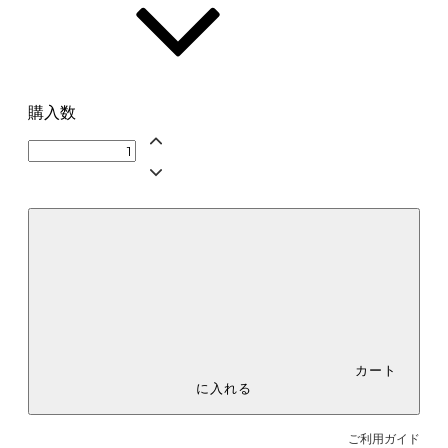
D__】
SOLD OUT
E (Living Room)【管理番号：__S-
E__】
SOLD OUT
購入数
F (Glasses&Flower)【管理番号：
__S-F__】
カート
に入れる
ご利用ガイド