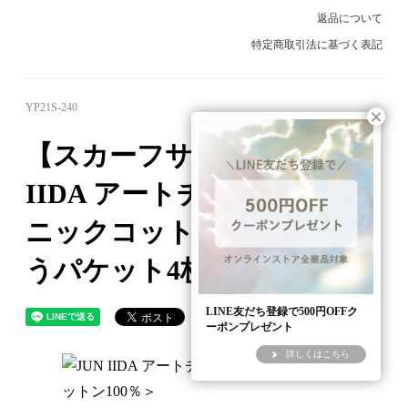
返品について
特定商取引法に基づく表記
YP21S-240
【スカーフサイズ】JUN
IIDA アートチーフ＜オーガ
ニックコットン100％＞【ゆ
うパケット4枚まで可】
LINE友だち登録で500円OFFク
ーポンプレゼント
詳しくはこちら