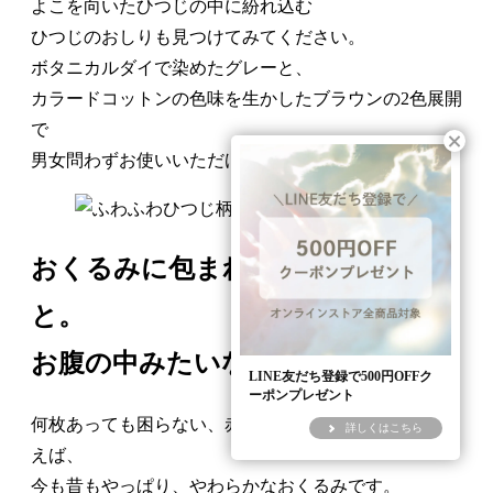
よこを向いたひつじの中に紛れ込む
ひつじのおしりも見つけてみてください。
ボタニカルダイで染めたグレーと、
カラードコットンの色味を生かしたブラウンの2色展開
で
男女問わずお使いいただけます。
おくるみに包まれて、すやすや
と。
お腹の中みたいな安心感。
LINE友だち登録で500円OFFク
ーポンプレゼント
何枚あっても困らない、赤ちゃんのための必需品とい
詳しくはこちら
えば、
今も昔もやっぱり、やわらかなおくるみです。