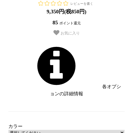
レビューを書く
9,350円(税850円)
85
ポイント還元
お気に入り
各オプシ
ョンの詳細情報
ブラウン【管理番号：__S-BR__】
グレー【管理番号：__S-GY__】
カラー