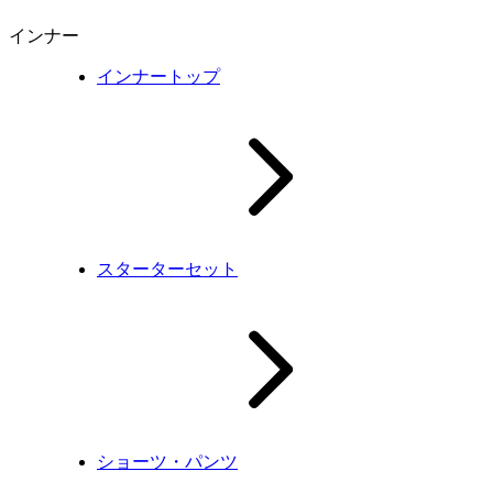
インナー
インナートップ
スターターセット
ショーツ・パンツ