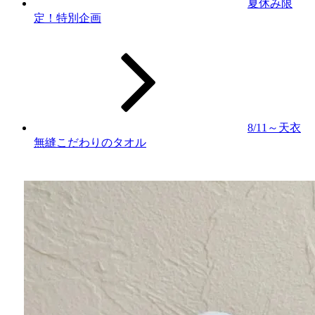
夏休み限
定！特別企画
8/11～天衣
無縫こだわりのタオル