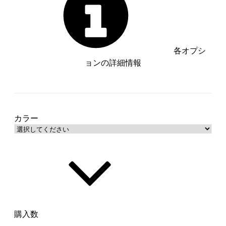
各オプシ
ョンの詳細情報
ホワイト【管理番号：__S-
WH__】
グレージュ【管理番号：__S-
GRG__】
カラー
グレイッシュブルー【管理番号：
__S-GBL__】
チャコールグレー【管理番号：
__S-CGY__】
購入数