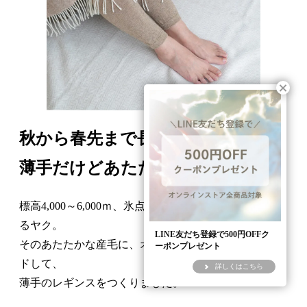
秋から春先まで長く使える
薄手だけどあたたかいレギンス。
標高4,000～6,000ｍ、氷点下30℃の厳しい環境に生息す
るヤク。
LINE友だち登録で500円OFFク
そのあたたかな産毛に、オーガニック超長綿をブレン
ーポンプレゼント
ドして、
詳しくはこちら
薄手のレギンスをつくりました。