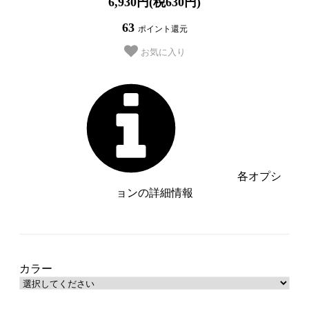
6,930円(税630円)
63
ポイント還元
お気に入り
各オプシ
ョンの詳細情報
グレー【管理番号：__S-GY__】
ブラウン【管理番号：__S-BR__】
カラー