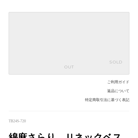
SOLD
OUT
ご利用ガイド
返品について
特定商取引法に基づく表記
TB24S-720
綿麻さらり Ｕネックベス