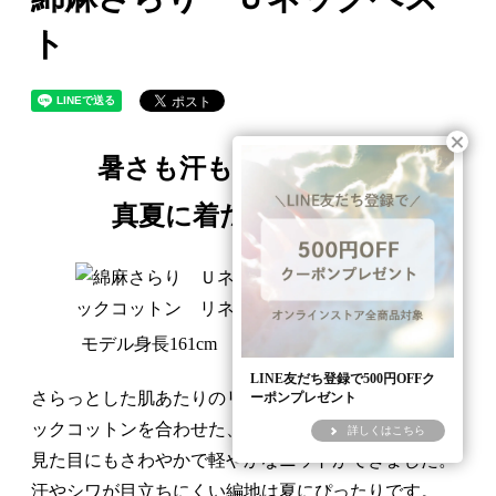
ト
暑さも汗もこわくない。
真夏に着たいニット。
モデル身長161cm
LINE友だち登録で500円OFFク
さらっとした肌あたりのリネンとやわらかなオーガニ
ーポンプレゼント
ックコットンを合わせた、
詳しくはこちら
見た目にもさわやかで軽やかなニットができました。
汗やシワが目立ちにくい編地は夏にぴったりです。