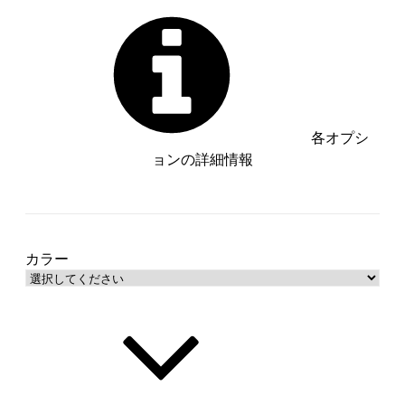
各オプシ
ョンの詳細情報
杢ベージュ【管理番号：__S-
BE__】
SOLD OUT
杢チャコール【管理番号：__S-
カラー
CGY__】
SOLD OUT