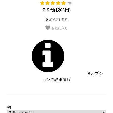
2件
715円(税65円)
6
ポイント還元
お気に入り
各オプシ
ョンの詳細情報
うさぎ【管理番号：__S-US__】
SOLD OUT
くま【管理番号：__S-KU__】
SOLD OUT
柄