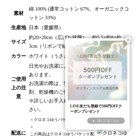
綿 100% (通常コットン 67%、オーガニックコ
素材
ットン 33%)
生産地
日本（愛媛県）
約20×20cm（広げた状態）、約5.5×約8×約
サイズ
3cm（リボンで結んだ状態）
カラー
ホワイト（うさぎ・くま・ひつじ）
日光やお洗濯により、色性が変色する場合が
あります。
ご使用
お洗濯の際は、蛍光剤入り洗剤および、漂白
上の注
剤、乾燥機のご使用はお避けください。
意
※詳しいお手入れ方法は洗濯表示をご覧くだ
LINE友だち登録で500円OFFク
さい。
ーポンプレゼント
＜クロネコゆうパケット対象外商品
詳しくはこちら
＞
配送に
この商品はクロネコゆうパケット配