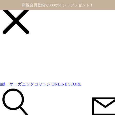
新規会員登録で300ポイントプレゼント！