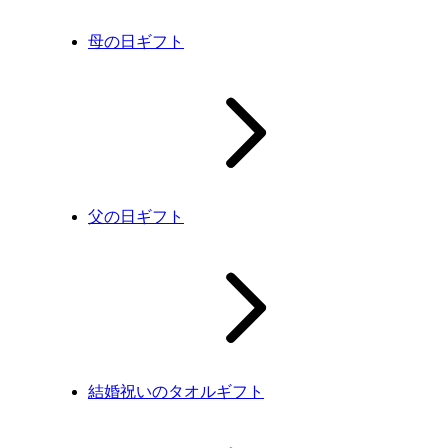
母の日ギフト
父の日ギフト
結婚祝いのタオルギフト