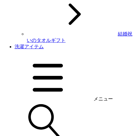
結婚祝
いのタオルギフト
洗濯アイテム
メニュー