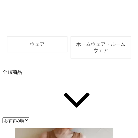
ウェア
ホームウェア・ルーム
ウェア
全
19
商品