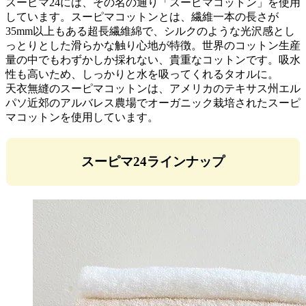
スーピマ24には、その名の通り「スーピマコットン」を使用
しています。スーピマコットンとは、繊維一本の長さが
35mm以上もある超長繊維綿で、シルクのような光沢感とし
っとりとした滑らかな触り心地が特徴。世界のコットン生産
量の中でもわずかしか採れない、貴重なコットンです。吸水
性も高いため、しっかりと水を吸ってくれるタオルに。
天衣無縫のスーピマコットンは、アメリカのテキサス州エル
パソ近郊のアルバレス農場でオーガニック栽培されたスーピ
マコットンを使用しています。
スーピマ24ラインナップ