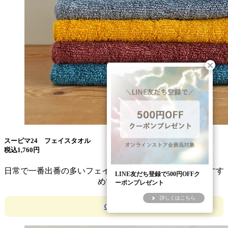
スーピマ24 フェイスタオル
税込1,760円
日常で一番出番の多いフェイスタオルは、ギフトにもおすす
LINE友だち登録で500円OFFク
めです。
ーポンプレゼント
詳しくはこちら
CLICK