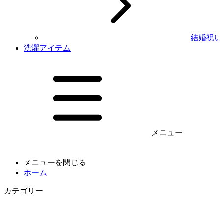
結婚祝
洗濯アイテム
メニュー
メニューを閉じる
ホーム
カテゴリー