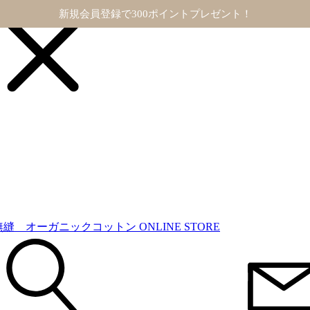
新規会員登録で300ポイントプレゼント！