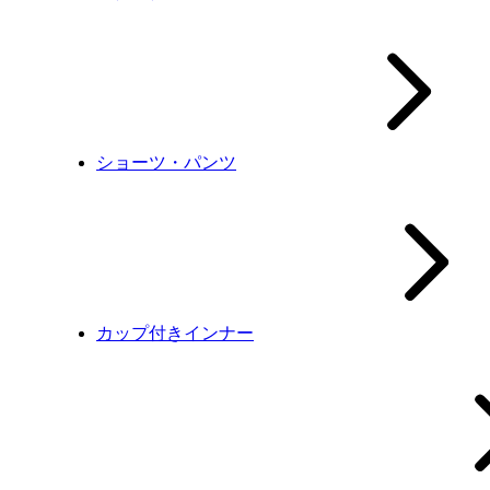
ショーツ・パンツ
カップ付きインナー