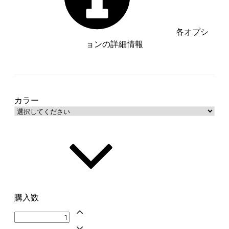
各オプシ
ョンの詳細情報
ホワイト【管理番号：__S-
WH__】
生成り【管理番号：__S-BE__】
カラー
購入数