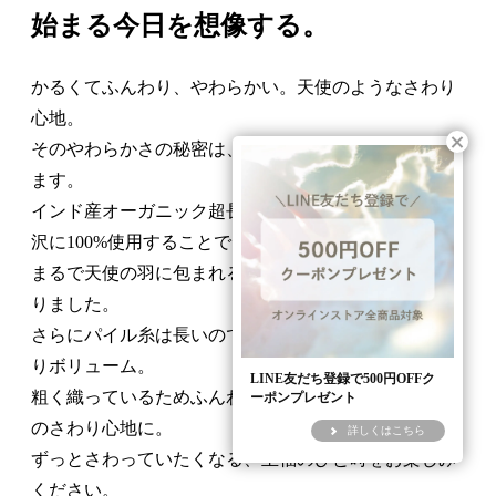
始まる今日を想像する。
かるくてふんわり、やわらかい。天使のようなさわり
心地。
そのやわらかさの秘密は、極甘撚りのパイル糸にあり
ます。
インド産オーガニック超長綿「DCHコットン」を、贅
沢に100%使用することで、
まるで天使の羽に包まれるようなやわらかさに仕上が
りました。
さらにパイル糸は長いのでしっとりなめらか、たっぷ
りボリューム。
LINE友だち登録で500円OFFク
粗く織っているためふんわり軽く、乾きも速い、極上
ーポンプレゼント
のさわり心地に。
詳しくはこちら
ずっとさわっていたくなる、至福のひと時をお楽しみ
ください。