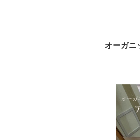
コ
オーガニ
ン
テ
ン
ツ
に
ス
キ
ッ
プ