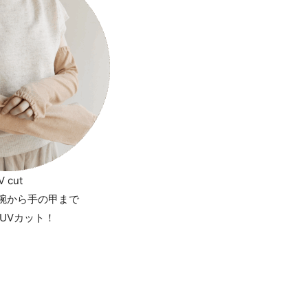
V cut
腕から手の甲まで
UVカット！