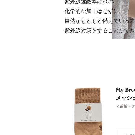
紫外線遮蔽率は95％。
化学的な加工はせずに、
自然がもともと備えている力
紫外線対策をすることができ
My Bro
メッシ
＜茶綿・U