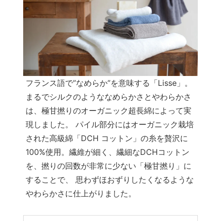
フランス語で”なめらか”を意味する「Lisse」。
まるでシルクのようななめらかさとやわらかさ
は、極甘撚りのオーガニック超長綿によって実
現しました。 パイル部分にはオーガニック栽培
された高級綿「DCH コットン」の糸を贅沢に
100%使用。繊維が細く、繊細なDCHコットン
を、撚りの回数が非常に少ない「極甘撚り」に
することで、 思わずほおずりしたくなるような
やわらかさに仕上がりました。