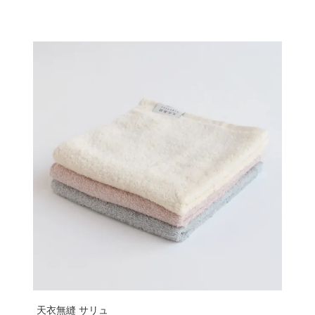
天衣無縫 サリュ