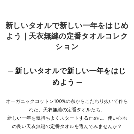
コ
新しいタオルで新しい一年をはじめ
ン
よう｜天衣無縫の定番タオルコレク
テ
ン
ション
ツ
に
ス
─ 新しいタオルで新しい一年をはじ
キ
めよう ─
ッ
プ
オーガニックコットン100%の糸からこだわり抜いて作ら
れた、天衣無縫の定番タオルたち。
新しい一年を気持ちよくスタートするために、使い心地
の良い天衣無縫の定番タオルを選んでみませんか？