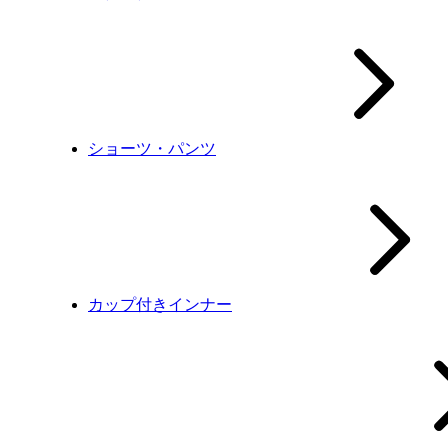
ショーツ・パンツ
カップ付きインナー